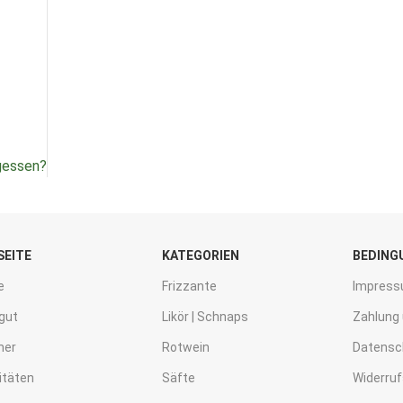
gessen?
SEITE
KATEGORIEN
BEDING
e
Frizzante
Impres
gut
Likör | Schnaps
Zahlung
mer
Rotwein
Datensc
itäten
Säfte
Widerru