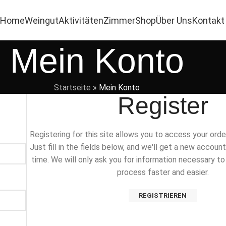
Home
Weingut
Aktivitäten
Zimmer
Shop
Über Uns
Kontakt
Mein Konto
Startseite
»
Mein Konto
Register
Registering for this site allows you to access your orde
Just fill in the fields below, and we'll get a new account
time. We will only ask you for information necessary t
process faster and easier.
REGISTRIEREN