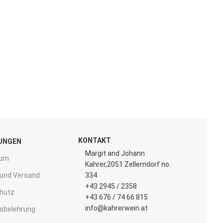
KONTAKT
UNGEN
Margit and Johann
sum
Kahrer,2051 Zellerndorf no.
 und Versand
334
+43 2945 / 2358
hutz
+43 676 / 74 66 815
info@kahrerwein.at
fsbelehrung