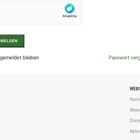
NMELDEN
gemeldet bleiben
Passwort ver
WEB
Hom
Wein
Zim
Aktiv