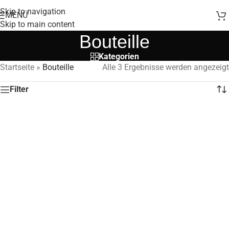
Skip to navigation
MENÜ
Skip to main content
Bouteille
Kategorien
Startseite
»
Bouteille
Alle 3 Ergebnisse werden angezeigt
Filter