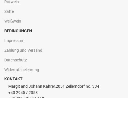
Rotwein
Säfte
Weißwein
BEDINGUNGEN
Impressum
Zahlung und Versand
Datenschutz
Widerrufsbelehrung
KONTAKT
Margit and Johann Kahrer,2051 Zellerndorf no. 334
+43 2945 / 2358
+43 676 / 74 66 815
info@kahrerwein.at
Copyright © 2026 Kahrerwein