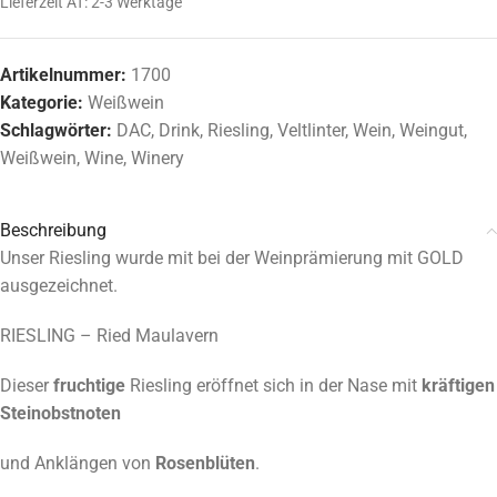
Lieferzeit AT:
2-3 Werktage
Artikelnummer:
1700
Kategorie:
Weißwein
Schlagwörter:
DAC
,
Drink
,
Riesling
,
Veltlinter
,
Wein
,
Weingut
,
Weißwein
,
Wine
,
Winery
Beschreibung
Unser Riesling wurde mit bei der Weinprämierung mit GOLD
ausgezeichnet.
RIESLING – Ried Maulavern
Dieser
fruchtige
Riesling eröffnet sich in der Nase mit
kräftigen
Steinobstnoten
und Anklängen von
Rosenblüten
.